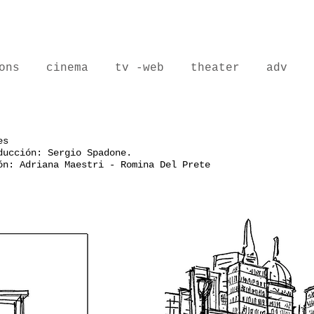
ons
cinema
tv -web
theater
adv
es
oducción: Sergio Spadone.
ón: Adriana Maestri - Romina Del Prete